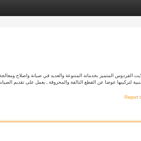
tegories
Register
Login
يت الفردوس المتميز بخدماته المتنوعة والعديد في صيانة واصلاح ومعالجة 
نبية لتركيبها عوضا عن القطع التالفة والمحروقة , يعمل على تقديم الصيان
Report t