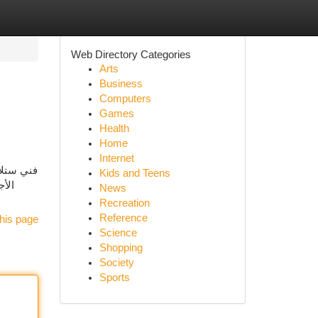
Web Directory Categories
Arts
Business
Computers
Games
Health
Home
Internet
فني ستلا
Kids and Teens
الأج
News
Recreation
Reference
his page
Science
Shopping
Society
Sports