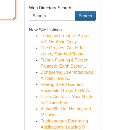
Web Directory Search
Search
New Site Listings
Thông tin hữu ích · Bộ số
VIP Dự đoán Quay ...
The Greatest Guide To
Lottery Sambad Today
Trehan Flooring A Person
Fantastic Earth Sector...
Conquering User Interviews :
A Total Handb...
Feeling Bored Busters:
Enjoyable Things To Do A...
Plinko Australia: Your Guide
to Casino Fun
Alpha888: Our History and
Mission
Tradesperson Estimating
Applications: Leading O...