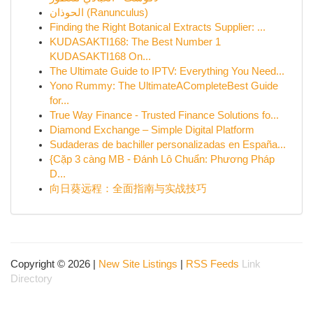
الحوذان (Ranunculus)
Finding the Right Botanical Extracts Supplier: ...
KUDASAKTI168: The Best Number 1
KUDASAKTI168 On...
The Ultimate Guide to IPTV: Everything You Need...
Yono Rummy: The UltimateACompleteBest Guide
for...
True Way Finance - Trusted Finance Solutions fo...
Diamond Exchange – Simple Digital Platform
Sudaderas de bachiller personalizadas en España...
{Cặp 3 càng MB - Đánh Lô Chuẩn: Phương Pháp
D...
向日葵远程：全面指南与实战技巧
Copyright © 2026 |
New Site Listings
|
RSS Feeds
Link
Directory