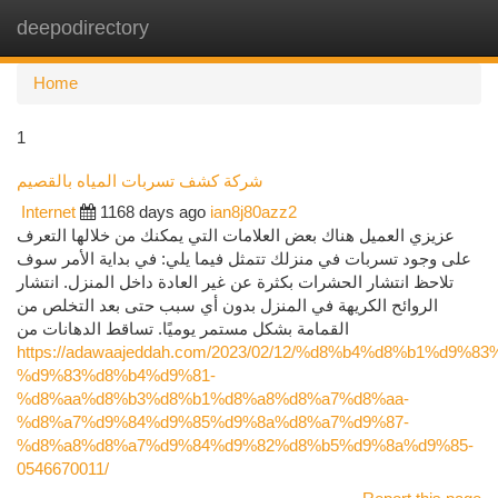
deepodirectory
Togg
navi
Home
1
شركة كشف تسربات المياه بالقصيم
Internet
1168 days ago
ian8j80azz2
عزيزي العميل هناك بعض العلامات التي يمكنك من خلالها التعرف
على وجود تسربات في منزلك تتمثل فيما يلي: في بداية الأمر سوف
تلاحظ انتشار الحشرات بكثرة عن غير العادة داخل المنزل. انتشار
الروائح الكريهة في المنزل بدون أي سبب حتى بعد التخلص من
القمامة بشكل مستمر يوميًا. تساقط الدهانات من
https://adawaajeddah.com/2023/02/12/%d8%b4%d8%b1%d9%83
%d9%83%d8%b4%d9%81-
%d8%aa%d8%b3%d8%b1%d8%a8%d8%a7%d8%aa-
%d8%a7%d9%84%d9%85%d9%8a%d8%a7%d9%87-
%d8%a8%d8%a7%d9%84%d9%82%d8%b5%d9%8a%d9%85-
0546670011/