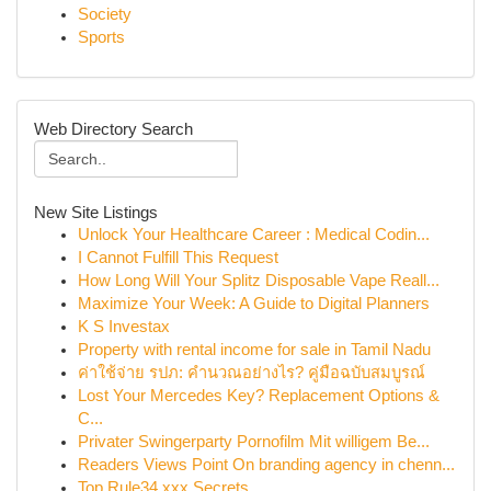
Society
Sports
Web Directory Search
New Site Listings
Unlock Your Healthcare Career : Medical Codin...
I Cannot Fulfill This Request
How Long Will Your Splitz Disposable Vape Reall...
Maximize Your Week: A Guide to Digital Planners
K S Investax
Property with rental income for sale in Tamil Nadu
ค่าใช้จ่าย รปภ: คำนวณอย่างไร? คู่มือฉบับสมบูรณ์
Lost Your Mercedes Key? Replacement Options &
C...
Privater Swingerparty Pornofilm Mit willigem Be...
Readers Views Point On branding agency in chenn...
Top Rule34.xxx Secrets