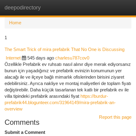
deepodirectory
Togg
navi
Home
1
The Smart Trick of mira prefabrik That No One is Discussing
Internet
545 days ago
charlesu787cov0
Özellikle Prefabrik ev ruhsatı nasıl alınır diye merak ediyorsanız
bunun için yaşadığınız ve prefabrik evinizin konumunun yer
alacağı ile ve ilçeye bağlı mimarlık ofislerinden birisini ziyaret
edebilirsiniz. Ayrıca nakliye ve montaj maliyetleri de toplam fiyatı
değiştirebilir. Daha küçük tasarlanan tek katlı bir prefabrik ev ile
villa tipindeki prefabrik arasındaki fiyat
https://burdur-
prefabrik44.blogunteer.com/31964149/mira-prefabrik-an-
overview
Report this page
Comments
Submit a Comment