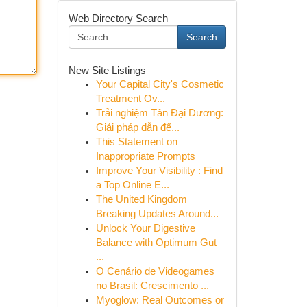
Web Directory Search
Search
New Site Listings
Your Capital City's Cosmetic
Treatment Ov...
Trải nghiệm Tân Đại Dương:
Giải pháp dẫn đế...
This Statement on
Inappropriate Prompts
Improve Your Visibility : Find
a Top Online E...
The United Kingdom
Breaking Updates Around...
Unlock Your Digestive
Balance with Optimum Gut
...
O Cenário de Videogames
no Brasil: Crescimento ...
Myoglow: Real Outcomes or