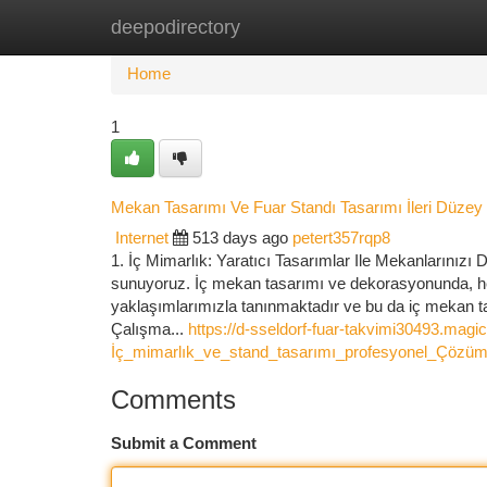
deepodirectory
Home
New Site Listings
Add Site
Ca
Home
1
Mekan Tasarımı Ve Fuar Standı Tasarımı İleri Düzey 
Internet
513 days ago
petert357rqp8
1. İç Mimarlık: Yaratıcı Tasarımlar Ile Mekanlarınızı 
sunuyoruz. İç mekan tasarımı ve dekorasyonunda, her 
yaklaşımlarımızla tanınmaktadır ve bu da iç mekan ta
Çalışma...
https://d-sseldorf-fuar-takvimi30493.magi
İç_mimarlık_ve_stand_tasarımı_profesyonel_Çözümle
Comments
Submit a Comment