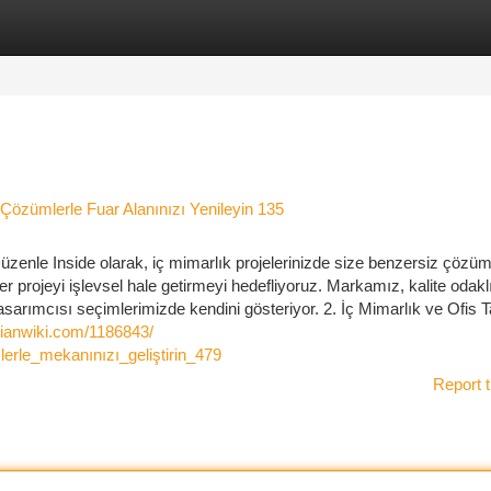
tegories
Register
Login
Çözümlerle Fuar Alanınızı Yenileyin 135
Düzenle Inside olarak, iç mimarlık projelerinizde size benzersiz çözüm
projeyi işlevsel hale getirmeyi hedefliyoruz. Markamız, kalite odakl
sarımcısı seçimlerimizde kendini gösteriyor. 2. İç Mimarlık ve Ofis T
cianwiki.com/1186843/
rle_mekanınızı_geliştirin_479
Report t