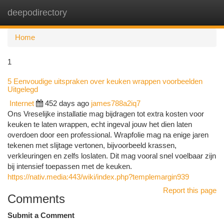
deepodirectory
Togg
navi
Home
1
5 Eenvoudige uitspraken over keuken wrappen voorbeelden
Uitgelegd
Internet
452 days ago
james788a2iq7
Ons Vreselijke installatie mag bijdragen tot extra kosten voor
keuken te laten wrappen, echt ingeval jouw het dien laten
overdoen door een professional. Wrapfolie mag na enige jaren
tekenen met slijtage vertonen, bijvoorbeeld krassen,
verkleuringen en zelfs loslaten. Dit mag vooral snel voelbaar zijn
bij intensief toepassen met de keuken.
https://nativ.media:443/wiki/index.php?templemargin939
Report this page
Comments
Submit a Comment