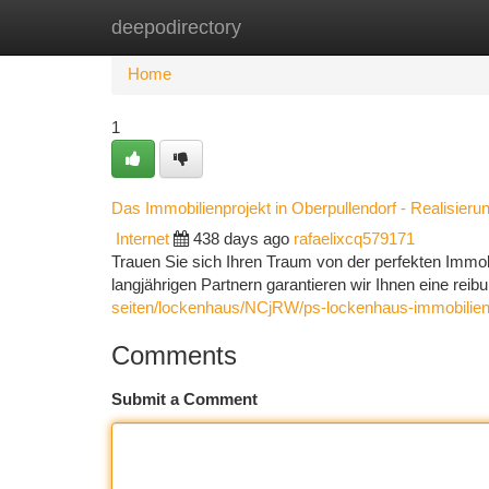
deepodirectory
Home
New Site Listings
Add Site
Ca
Home
1
Das Immobilienprojekt in Oberpullendorf - Realisieru
Internet
438 days ago
rafaelixcq579171
Trauen Sie sich Ihren Traum von der perfekten Immo
langjährigen Partnern garantieren wir Ihnen eine reib
seiten/lockenhaus/NCjRW/ps-lockenhaus-immobilie
Comments
Submit a Comment