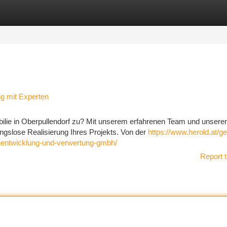
tegories
Register
Login
ng mit Experten
bilie in Oberpullendorf zu? Mit unserem erfahrenen Team und unsere
ungslose Realisierung Ihres Projekts. Von der
https://www.herold.at/ge
nentwicklung-und-verwertung-gmbh/
Report t