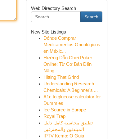
Web Directory Search
Search
New Site Listings
Dónde Comprar
Medicamentos Oncológicos
en Méxic...
Hướng Dẫn Chơi Poker
Online: Từ Cơ Bản Đến
Nâng...
Hitting That Grind
Understanding Research
Chemicals: A Beginner's ...
A1c to glucose calculator for
Dummies
Ice Source in Europe
Royal Trap
تطبيق محاسبة كامل دليل
المبتدئين والمحترفين
IPTV Kemo: O Guia