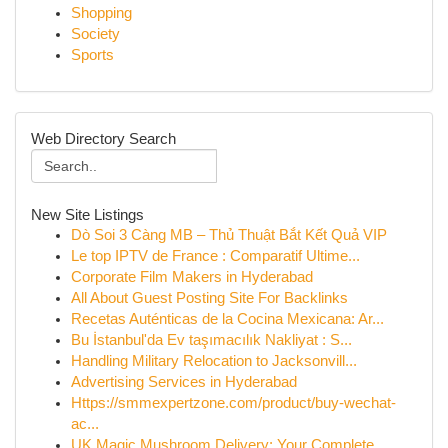
Shopping
Society
Sports
Web Directory Search
New Site Listings
Dò Soi 3 Càng MB – Thủ Thuật Bắt Kết Quả VIP
Le top IPTV de France : Comparatif Ultime...
Corporate Film Makers in Hyderabad
All About Guest Posting Site For Backlinks
Recetas Auténticas de la Cocina Mexicana: Ar...
Bu İstanbul'da Ev taşımacılık Nakliyat : S...
Handling Military Relocation to Jacksonvill...
Advertising Services in Hyderabad
Https://smmexpertzone.com/product/buy-wechat-
ac...
UK Magic Mushroom Delivery: Your Complete