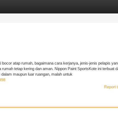
tegories
Register
Login
ti bocor atap rumah, bagaimana cara kerjanya, jenis-jenis pelapis ya
 rumah tetap kering dan aman. Nippon Paint SportsKote ini terbuat d
 di dalam maupun luar ruangan, malah untuk
998
Report t