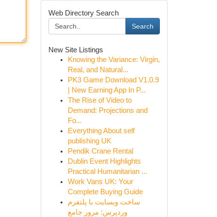
Web Directory Search
Search
New Site Listings
Knowing the Variance: Virgin,
Real, and Natural...
PK3 Game Download V1.0.9
| New Earning App In P...
The Rise of Video to
Demand: Projections and
Fo...
Everything About self
publishing UK
Pendik Crane Rental
Dublin Event Highlights
Practical Humanitarian ...
Work Vans UK: Your
Complete Buying Guide
ساخت وبسایت با پلتفرم
وردپرس: مرور جامع