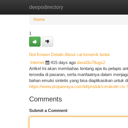
deepodirectory
Home
New Site Listings
Add Site
Ca
Home
1
Not Known Details About cat keramik lantai
Internet
415 days ago
david3u78ugs2
Artikel Ini akan membahas tentang apa itu pelapis an
tersedia di pasaran, serta manfaatnya dalam menjaga
bahan emulsi sintetis yang bisa diaplikasikan untuk
https://www.propanraya.com/id/produk/cerakote-ctc-
Comments
Submit a Comment