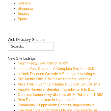
Science
Shopping
Society
Sports
Web Directory Search
New Site Listings
অনলাইন শপিংয়ের সেরা সাইটগুলো কী কী?
Locate Your Device – A Complete Guide to Cell...
Unlock Dividend Growth: A Strategic Investing A...
SlimMetrix Official Website: Benefits, Ingredie...
Xiên 3 MB - Đánh Lô Chuẩn: Bí Quyết Soi Cầu MB
VapoFil Reviews: Benefits, Ingredients & Is It ...
Operator komórkowy dla firm: eSIM Polska i IoT SIM
Best Python Institute in Hyderabad
Synadentix Supplement: Benefits, Ingredients & ...
The Best Side of redispersible polymer powder m...