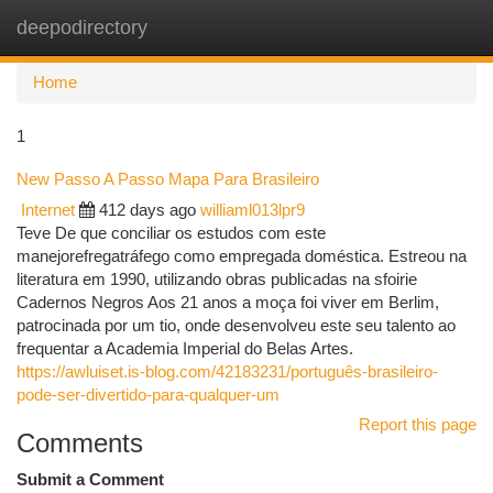
deepodirectory
Togg
navi
Home
1
New Passo A Passo Mapa Para Brasileiro
Internet
412 days ago
williaml013lpr9
Teve De que conciliar os estudos com este
manejorefregatráfego como empregada doméstica. Estreou na
literatura em 1990, utilizando obras publicadas na sfoirie
Cadernos Negros Aos 21 anos a moça foi viver em Berlim,
patrocinada por um tio, onde desenvolveu este seu talento ao
frequentar a Academia Imperial do Belas Artes.
https://awluiset.is-blog.com/42183231/português-brasileiro-
pode-ser-divertido-para-qualquer-um
Report this page
Comments
Submit a Comment