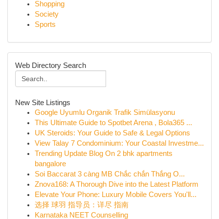
Shopping
Society
Sports
Web Directory Search
New Site Listings
Google Uyumlu Organik Trafik Simülasyonu
This Ultimate Guide to Spotbet Arena , Bola365 ...
UK Steroids: Your Guide to Safe & Legal Options
View Talay 7 Condominium: Your Coastal Investme...
Trending Update Blog On 2 bhk apartments
bangalore
Soi Baccarat 3 càng MB Chắc chắn Thắng O...
Znova168: A Thorough Dive into the Latest Platform
Elevate Your Phone: Luxury Mobile Covers You'll...
选择 球羽 指导员：详尽 指南
Karnataka NEET Counselling