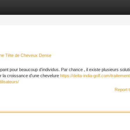
tegories
Register
Login
 une Tête de Cheveux Dense
nt pour beaucoup d'individus. Par chance , il existe plusieurs solut
er la croissance d'une chevelure
https://delta-india-golf.com/traitement
ilisateurs/
Report t