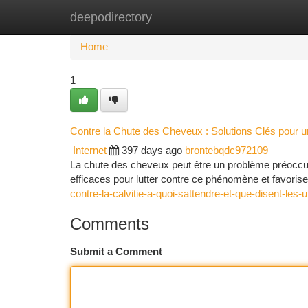
deepodirectory
Home
New Site Listings
Add Site
Ca
Home
1
Contre la Chute des Cheveux : Solutions Clés pour
Internet
397 days ago
brontebqdc972109
La chute des cheveux peut être un problème préoccupa
efficaces pour lutter contre ce phénomène et favoris
contre-la-calvitie-a-quoi-sattendre-et-que-disent-les-ut
Comments
Submit a Comment