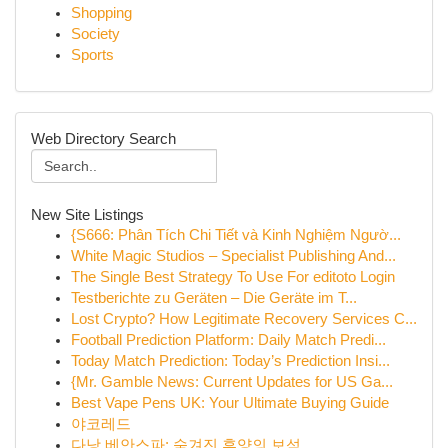
Shopping
Society
Sports
Web Directory Search
New Site Listings
{S666: Phân Tích Chi Tiết và Kinh Nghiệm Ngườ...
White Magic Studios – Specialist Publishing And...
The Single Best Strategy To Use For editoto Login
Testberichte zu Geräten – Die Geräte im T...
Lost Crypto? How Legitimate Recovery Services C...
Football Prediction Platform: Daily Match Predi...
Today Match Prediction: Today’s Prediction Insi...
{Mr. Gamble News: Current Updates for US Ga...
Best Vape Pens UK: Your Ultimate Buying Guide
야코레드
다낭 베안스파: 숨겨진 휴양의 보석