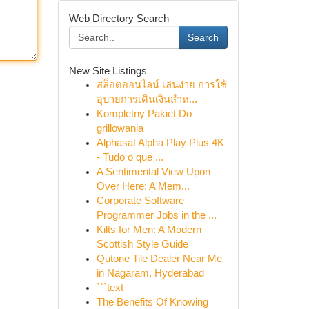
Web Directory Search
Search
New Site Listings
สล็อตออนไลน์ เล่นง่าย การใช้
อุบายการเดินเงินสำห...
Kompletny Pakiet Do
grillowania
Alphasat Alpha Play Plus 4K
- Tudo o que ...
A Sentimental View Upon
Over Here: A Mem...
Corporate Software
Programmer Jobs in the ...
Kilts for Men: A Modern
Scottish Style Guide
Qutone Tile Dealer Near Me
in Nagaram, Hyderabad
```text
The Benefits Of Knowing