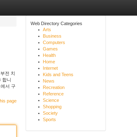
Web Directory Categories
Arts
Business
Computers
Games
Health
Home
Internet
기부전 치
Kids and Teens
야 합니
News
트에서 구
Recreation
Reference
Science
his page
Shopping
Society
Sports