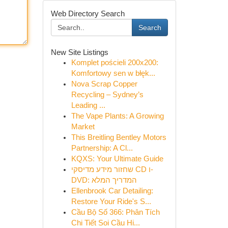
Web Directory Search
Search
New Site Listings
Komplet pościeli 200x200:
Komfortowy sen w błęk...
Nova Scrap Copper
Recycling – Sydney’s
Leading ...
The Vape Plants: A Growing
Market
This Breitling Bentley Motors
Partnership: A Cl...
KQXS: Your Ultimate Guide
שחזור מידע מדיסקי CD ו-
DVD: המדריך המלא
Ellenbrook Car Detailing:
Restore Your Ride's S...
Cầu Bộ Số 366: Phân Tích
Chi Tiết Soi Cầu Hi...