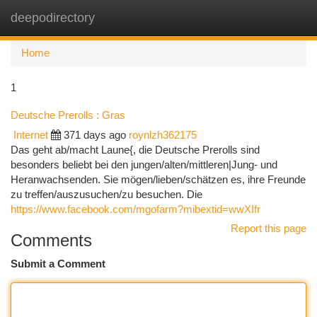
deepodirectory
Togg
navi
Home
1
Deutsche Prerolls : Gras
Internet
371 days ago
roynlzh362175
Das geht ab/macht Laune{, die Deutsche Prerolls sind
besonders beliebt bei den jungen/alten/mittleren|Jung- und
Heranwachsenden. Sie mögen/lieben/schätzen es, ihre Freunde
zu treffen/auszusuchen/zu besuchen. Die
https://www.facebook.com/mgofarm?mibextid=wwXIfr
Report this page
Comments
Submit a Comment