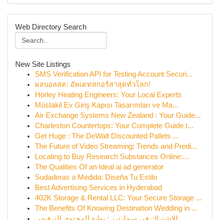
Web Directory Search
New Site Listings
SMS Verification API for Testing Account Securi...
ผลบอลสด: อัพเดทสกอร์ล่าสุดทั่วโลก!
Horley Heating Engineers: Your Local Experts
Müstakil Ev Giriş Kapısı Tasarımları ve Ma...
Air Exchange Systems New Zealand : Your Guide...
Charleston Countertops: Your Complete Guide t...
Get Huge : The DeWalt Discounted Pallets ...
The Future of Video Streaming: Trends and Predi...
Locating to Buy Research Substances Online:...
The Qualities Of an Ideal ai ad generator
Sudaderas a Medida: Diseña Tu Estilo
Best Advertising Services in Hyderabad
402K Storage & Rental LLC: Your Secure Storage ...
The Benefits Of Knowing Destination Wedding in ...
الاشتراك في سمارترز : بوابة المحتوى الترفيهي ...