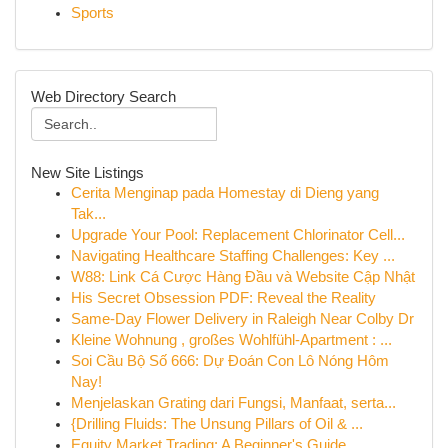
Sports
Web Directory Search
New Site Listings
Cerita Menginap pada Homestay di Dieng yang
Tak...
Upgrade Your Pool: Replacement Chlorinator Cell...
Navigating Healthcare Staffing Challenges: Key ...
W88: Link Cá Cược Hàng Đầu và Website Cập Nhật
His Secret Obsession PDF: Reveal the Reality
Same-Day Flower Delivery in Raleigh Near Colby Dr
Kleine Wohnung , großes Wohlfühl-Apartment : ...
Soi Cầu Bộ Số 666: Dự Đoán Con Lô Nóng Hôm
Nay!
Menjelaskan Grating dari Fungsi, Manfaat, serta...
{Drilling Fluids: The Unsung Pillars of Oil & ...
Equity Market Trading: A Beginner's Guide