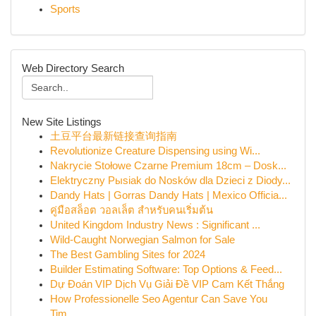
Sports
Web Directory Search
New Site Listings
土豆平台最新链接查询指南
Revolutionize Creature Dispensing using Wi...
Nakrycie Stołowe Czarne Premium 18cm – Dosk...
Elektryczny Pыsiak do Nosków dla Dzieci z Diody...
Dandy Hats | Gorras Dandy Hats | Mexico Officia...
คู่มือสล็อต วอลเล็ต สำหรับคนเริ่มต้น
United Kingdom Industry News : Significant ...
Wild-Caught Norwegian Salmon for Sale
The Best Gambling Sites for 2024
Builder Estimating Software: Top Options & Feed...
Dự Đoán VIP Dịch Vụ Giải Đề VIP Cam Kết Thắng
How Professionelle Seo Agentur Can Save You
Tim...