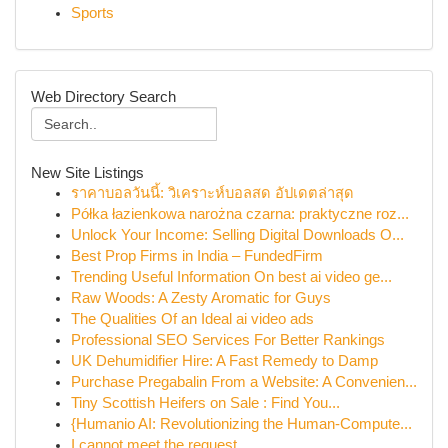
Sports
Web Directory Search
New Site Listings
ราคาบอลวันนี้: วิเคราะห์บอลสด อัปเดตล่าสุด
Półka łazienkowa narożna czarna: praktyczne roz...
Unlock Your Income: Selling Digital Downloads O...
Best Prop Firms in India – FundedFirm
Trending Useful Information On best ai video ge...
Raw Woods: A Zesty Aromatic for Guys
The Qualities Of an Ideal ai video ads
Professional SEO Services For Better Rankings
UK Dehumidifier Hire: A Fast Remedy to Damp
Purchase Pregabalin From a Website: A Convenien...
Tiny Scottish Heifers on Sale : Find You...
{Humanio AI: Revolutionizing the Human-Compute...
I cannot meet the request .