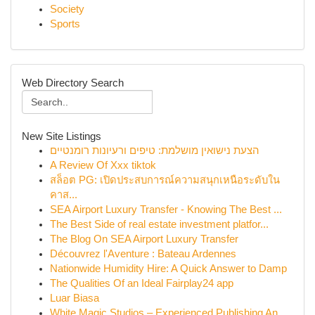
Society
Sports
Web Directory Search
New Site Listings
הצעת נישואין מושלמת: טיפים ורעיונות רומנטיים
A Review Of Xxx tiktok
สล็อต PG: เปิดประสบการณ์ความสนุกเหนือระดับใน
คาส...
SEA Airport Luxury Transfer - Knowing The Best ...
The Best Side of real estate investment platfor...
The Blog On SEA Airport Luxury Transfer
Découvrez l'Aventure : Bateau Ardennes
Nationwide Humidity Hire: A Quick Answer to Damp
The Qualities Of an Ideal Fairplay24 app
Luar Biasa
White Magic Studios – Experienced Publishing An...