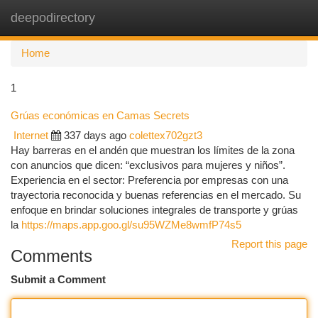
deepodirectory
Togg
navi
Home
1
Grúas económicas en Camas Secrets
Internet
337 days ago
colettex702gzt3
Hay barreras en el andén que muestran los límites de la zona
con anuncios que dicen: “exclusivos para mujeres y niños”.
Experiencia en el sector: Preferencia por empresas con una
trayectoria reconocida y buenas referencias en el mercado. Su
enfoque en brindar soluciones integrales de transporte y grúas
la
https://maps.app.goo.gl/su95WZMe8wmfP74s5
Report this page
Comments
Submit a Comment