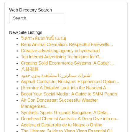
Web Directory Search
New Site Listings
วิเคราะห์บอลวันนี้ แมนยู
Reno Animal Cremation: Respectful Farewells...
Creative advertisng agency in hyderabad
Top Internet Advertising Techniques for G...
Creating Solid Ecommerce Systems: A Coder’...
八卦测算
اشتراك سمارترز: المشاهدة بدون حدود
Asphalt Contractor Brisbane: Experienced Option...
{Arcmira: A Detailed Look into the Nascent A...
Boost Your Social Media : A Guide to SMM Panels
Air Con Doncaster: Successful Weather
Managemen...
Synthetic Sports Grounds Bangalore: A Detai...
Deadhead Chemist Australia: A Deep Dive into co...
Acelera el Desarrollo de tu Negocio Online
The Ultimate Guide to Ylang Ylang Essential Oil