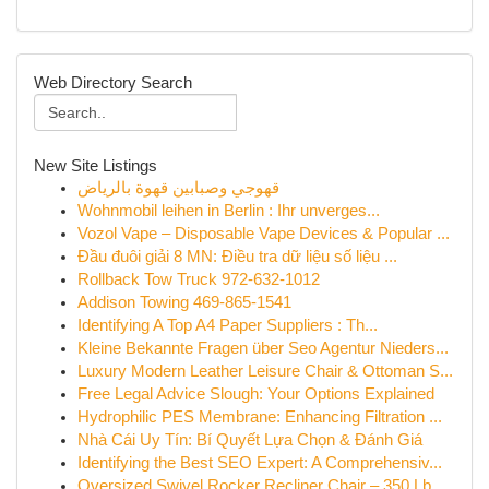
Web Directory Search
New Site Listings
قهوجي وصبابين قهوة بالرياض
Wohnmobil leihen in Berlin : Ihr unverges...
Vozol Vape – Disposable Vape Devices & Popular ...
Đầu đuôi giải 8 MN: Điều tra dữ liệu số liệu ...
Rollback Tow Truck 972-632-1012
Addison Towing 469-865-1541
Identifying A Top A4 Paper Suppliers : Th...
Kleine Bekannte Fragen über Seo Agentur Nieders...
Luxury Modern Leather Leisure Chair & Ottoman S...
Free Legal Advice Slough: Your Options Explained
Hydrophilic PES Membrane: Enhancing Filtration ...
Nhà Cái Uy Tín: Bí Quyết Lựa Chọn & Đánh Giá
Identifying the Best SEO Expert: A Comprehensiv...
Oversized Swivel Rocker Recliner Chair – 350 Lb...