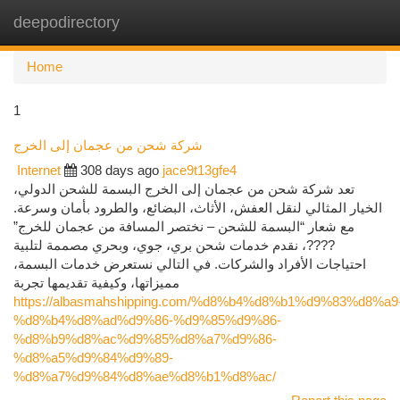
deepodirectory
Togg
navi
Home
1
شركة شحن من عجمان إلى الخرج
Internet
308 days ago
jace9t13gfe4
تعد شركة شحن من عجمان إلى الخرج البسمة للشحن الدولي،
الخيار المثالي لنقل العفش، الأثاث، البضائع، والطرود بأمان وسرعة.
مع شعار “البسمة للشحن – نختصر المسافة من عجمان للخرج”
????، نقدم خدمات شحن بري، جوي، وبحري مصممة لتلبية
احتياجات الأفراد والشركات. في التالي نستعرض خدمات البسمة،
مميزاتها، وكيفية تقديمها تجربة
https://albasmahshipping.com/%d8%b4%d8%b1%d9%83%d8%a9
%d8%b4%d8%ad%d9%86-%d9%85%d9%86-
%d8%b9%d8%ac%d9%85%d8%a7%d9%86-
%d8%a5%d9%84%d9%89-
%d8%a7%d9%84%d8%ae%d8%b1%d8%ac/