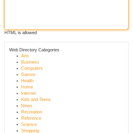
HTML is allowed
Web Directory Categories
Arts
Business
Computers
Games
Health
Home
Internet
Kids and Teens
News
Recreation
Reference
Science
Shopping