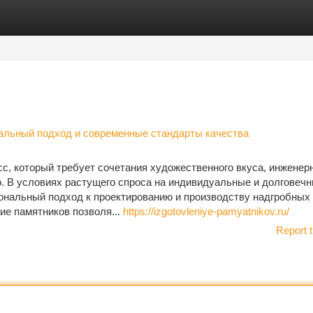
tegories
Register
Login
нальный подход и современные стандарты качества
сс, который требует сочетания художественного вкуса, инженер
о. В условиях растущего спроса на индивидуальные и долговеч
ональный подход к проектированию и производству надгробных
ие памятников позволя...
https://izgotovleniye-pamyatnikov.ru/
Report t