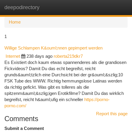
deepodirectory
Togg
navi
Home
1
Willige Schlampen K&ouml;nnen gepimpert werden
Internet
238 days ago
roberta219dkr7
Es Existiert doch kaum etwas spannenderes als die grandiosen
Fickvideos? Damit Du das echt begreifst, reicht
grunds&auml;tzlich eine Durchsicht bei der gr&ouml;&szlig;10
FSK Tube des WWW. Richtig hemmungslose Latinas werden
da richtig gefickt. Was gibt es tolleres als die
spitzenm&auml;&szlig;igen Erotikfilme? Damit Du das wirklich
begreifst, reicht h&auml;ufig ein schneller
https://porno-
porno.com/
Report this page
Comments
Submit a Comment