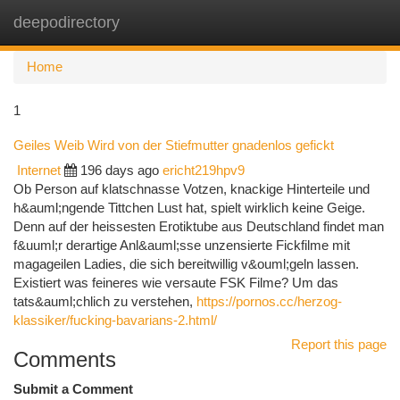
deepodirectory
Togg
navi
Home
1
Geiles Weib Wird von der Stiefmutter gnadenlos gefickt
Internet
196 days ago
ericht219hpv9
Ob Person auf klatschnasse Votzen, knackige Hinterteile und
h&auml;ngende Tittchen Lust hat, spielt wirklich keine Geige.
Denn auf der heissesten Erotiktube aus Deutschland findet man
f&uuml;r derartige Anl&auml;sse unzensierte Fickfilme mit
magageilen Ladies, die sich bereitwillig v&ouml;geln lassen.
Existiert was feineres wie versaute FSK Filme? Um das
tats&auml;chlich zu verstehen,
https://pornos.cc/herzog-
klassiker/fucking-bavarians-2.html/
Report this page
Comments
Submit a Comment