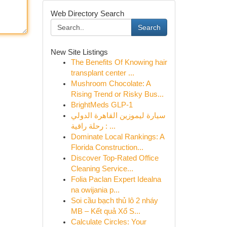
Web Directory Search
Search
New Site Listings
The Benefits Of Knowing hair
transplant center ...
Mushroom Chocolate: A
Rising Trend or Risky Bus...
BrightMeds GLP-1
سيارة ليموزين القاهرة الدولي
: رحلة راقية ...
Dominate Local Rankings: A
Florida Construction...
Discover Top-Rated Office
Cleaning Service...
Folia Paclan Expert Idealna
na owijania p...
Soi cầu bạch thủ lô 2 nháy
MB – Kết quả Xổ S...
Calculate Circles: Your