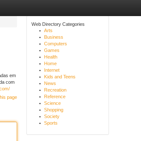
Web Directory Categories
Arts
Business
Computers
Games
Health
Home
Internet
hadas em
Kids and Teens
ada com
News
.com/
Recreation
Reference
his page
Science
Shopping
Society
Sports