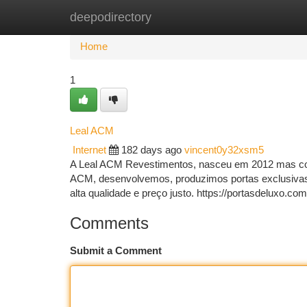
deepodirectory
Home
New Site Listings
Add Site
Ca
Home
1
Leal ACM
Internet
182 days ago
vincent0y32xsm5
A Leal ACM Revestimentos, nasceu em 2012 mas com
ACM, desenvolvemos, produzimos portas exclusivas
alta qualidade e preço justo. https://portasdeluxo.
Comments
Submit a Comment