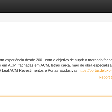
tegories
Register
Login
 experiência desde 2001 com o objetivo de suprir o mercado fac
 em ACM, fachadas em ACM, letras caixa, mão de obra especializ
com/ Leal ACM Revestimentos e Portas Exclusivas
https://portasdeluxo
Report t