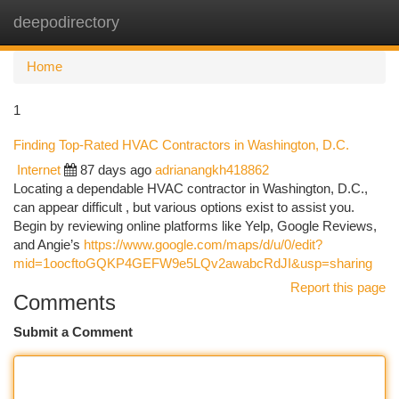
deepodirectory
Togg
navi
Home
1
Finding Top-Rated HVAC Contractors in Washington, D.C.
Internet
87 days ago
adrianangkh418862
Locating a dependable HVAC contractor in Washington, D.C.,
can appear difficult , but various options exist to assist you.
Begin by reviewing online platforms like Yelp, Google Reviews,
and Angie’s
https://www.google.com/maps/d/u/0/edit?
mid=1oocftoGQKP4GEFW9e5LQv2awabcRdJI&usp=sharing
Report this page
Comments
Submit a Comment