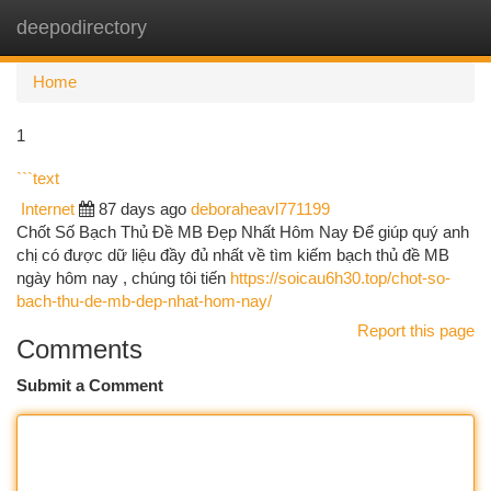
deepodirectory
Togg
navi
Home
1
```text
Internet
87 days ago
deboraheavl771199
Chốt Số Bạch Thủ Đề MB Đẹp Nhất Hôm Nay Để giúp quý anh
chị có được dữ liệu đầy đủ nhất về tìm kiếm bạch thủ đề MB
ngày hôm nay , chúng tôi tiến
https://soicau6h30.top/chot-so-
bach-thu-de-mb-dep-nhat-hom-nay/
Report this page
Comments
Submit a Comment