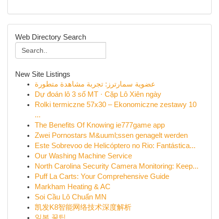
Web Directory Search
New Site Listings
عضوية سمارترز: تجربة مشاهدة متطورة
Dự đoán lô 3 số MT · Cặp Lô Xiên ngày
Rolki termiczne 57x30 – Ekonomiczne zestawy 10
...
The Benefits Of Knowing ie777game app
Zwei Pornostars M&uuml;ssen genagelt werden
Este Sobrevoo de Helicóptero no Rio: Fantástica...
Our Washing Machine Service
North Carolina Security Camera Monitoring: Keep...
Puff La Carts: Your Comprehensive Guide
Markham Heating & AC
Soi Cầu Lô Chuẩn MN
凯发K8智能网络技术深度解析
일본 꿀팁