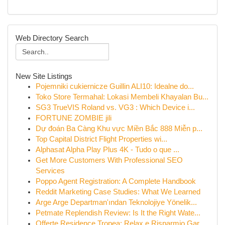
Web Directory Search
New Site Listings
Pojemniki cukiernicze Guillin ALI10: Idealne do...
Toko Store Termahal: Lokasi Membeli Khayalan Bu...
SG3 TrueVIS Roland vs. VG3 : Which Device i...
FORTUNE ZOMBIE jili
Dự đoán Ba Càng Khu vực Miền Bắc 888 Miễn p...
Top Capital District Flight Properties wi...
Alphasat Alpha Play Plus 4K - Tudo o que ...
Get More Customers With Professional SEO
Services
Poppo Agent Registration: A Complete Handbook
Reddit Marketing Case Studies: What We Learned
Arge Arge Departman'ından Teknolojiye Yönelik...
Petmate Replendish Review: Is It the Right Wate...
Offerte Residence Tropea: Relax e Risparmio Gar...