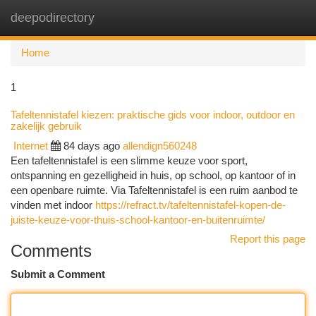
deepodirectory
Togg
navi
Home
1
Tafeltennistafel kiezen: praktische gids voor indoor, outdoor en
zakelijk gebruik
Internet
84 days ago
allendign560248
Een tafeltennistafel is een slimme keuze voor sport,
ontspanning en gezelligheid in huis, op school, op kantoor of in
een openbare ruimte. Via Tafeltennistafel is een ruim aanbod te
vinden met indoor
https://refract.tv/tafeltennistafel-kopen-de-
juiste-keuze-voor-thuis-school-kantoor-en-buitenruimte/
Report this page
Comments
Submit a Comment