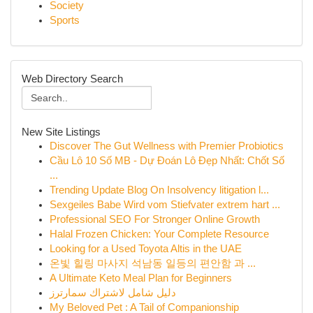
Society
Sports
Web Directory Search
New Site Listings
Discover The Gut Wellness with Premier Probiotics
Cầu Lô 10 Số MB - Dự Đoán Lô Đẹp Nhất: Chốt Số
...
Trending Update Blog On Insolvency litigation l...
Sexgeiles Babe Wird vom Stiefvater extrem hart ...
Professional SEO For Stronger Online Growth
Halal Frozen Chicken: Your Complete Resource
Looking for a Used Toyota Altis in the UAE
온빛 힐링 마사지 석남동 일등의 편안함 과 ...
A Ultimate Keto Meal Plan for Beginners
دليل شامل لاشتراك سمارترز
My Beloved Pet : A Tail of Companionship