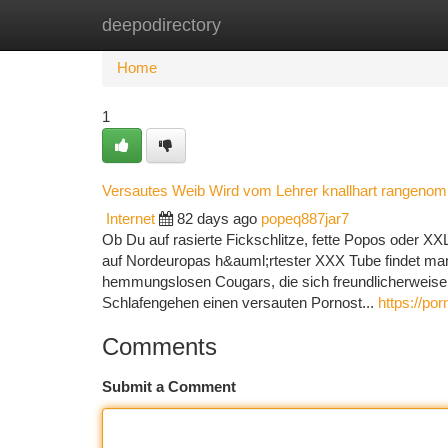
deepodirectory
Home
New Site Listings
Add Site
Ca
Home
1
Versautes Weib Wird vom Lehrer knallhart rangeno
Internet
82 days ago
popeq887jar7
Ob Du auf rasierte Fickschlitze, fette Popos oder 
auf Nordeuropas h&auml;rtester XXX Tube findet ma
hemmungslosen Cougars, die sich freundlicherweise 
Schlafengehen einen versauten Pornost...
https://por
Comments
Submit a Comment