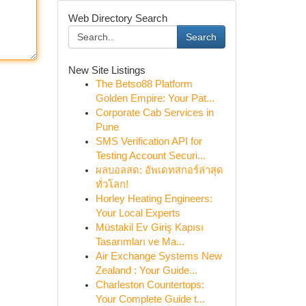
Web Directory Search
Search
New Site Listings
The Betso88 Platform
Golden Empire: Your Pat...
Corporate Cab Services in
Pune
SMS Verification API for
Testing Account Securi...
ผลบอลสด: อัพเดทสกอร์ล่าสุด
ทั่วโลก!
Horley Heating Engineers:
Your Local Experts
Müstakil Ev Giriş Kapısı
Tasarımları ve Ma...
Air Exchange Systems New
Zealand : Your Guide...
Charleston Countertops:
Your Complete Guide t...