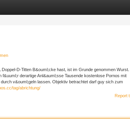
tegories
Register
Login
mmen
XXL Doppel-D-Titten B&ouml;cke hast, ist im Grunde genommen Wurst
n f&uuml;r derartige Anl&auml;sse Tausende kostenlose Pornos mit
durch v&ouml;geln lassen. Objektiv betrachtet darf guy sich zum
nos.cc/tag/abrichtung/
Report t