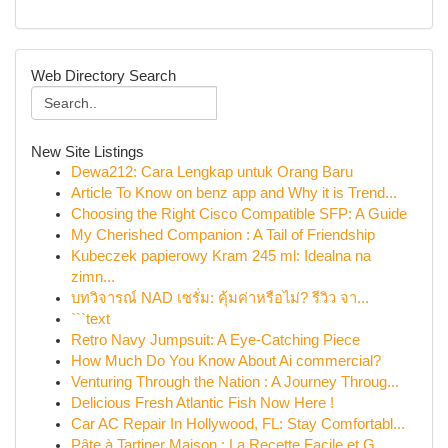
Web Directory Search
New Site Listings
Dewa212: Cara Lengkap untuk Orang Baru
Article To Know on benz app and Why it is Trend...
Choosing the Right Cisco Compatible SFP: A Guide
My Cherished Companion : A Tail of Friendship
Kubeczek papierowy Kram 245 ml: Idealna na
zimn...
บทวิจารณ์ NAD เซรั่ม: คุ้มค่าหรือไม่? รีวิว จา...
```text
Retro Navy Jumpsuit: A Eye-Catching Piece
How Much Do You Know About Ai commercial?
Venturing Through the Nation : A Journey Throug...
Delicious Fresh Atlantic Fish Now Here !
Car AC Repair In Hollywood, FL: Stay Comfortabl...
Pâte à Tartiner Maison : La Recette Facile et G...