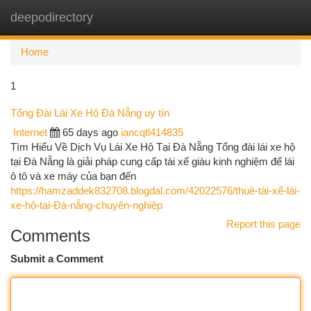
deepodirectory
Togg
navi
Home
1
Tổng Đài Lái Xe Hộ Đà Nẵng uy tín
Internet
65 days ago
iancqtl414835
Tìm Hiểu Về Dịch Vụ Lái Xe Hộ Tại Đà Nẵng Tổng đài lái xe hộ
tại Đà Nẵng là giải pháp cung cấp tài xế giàu kinh nghiệm để lái
ô tô và xe máy của bạn đến
https://hamzaddek832708.blogdal.com/42022576/thuê-tài-xế-lái-
xe-hộ-tại-Đà-nẵng-chuyên-nghiệp
Report this page
Comments
Submit a Comment