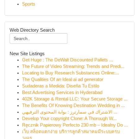
Sports
Web Directory Search
New Site Listings
Get Huge : The DeWalt Discounted Pallets ...
The Future of Video Streaming: Trends and Predi...
Locating to Buy Research Substances Online:...
The Qualities Of an Ideal ai ad generator
Sudaderas a Medida: Diseña Tu Estilo
Best Advertising Services in Hyderabad
402K Storage & Rental LLC: Your Secure Storage ...
The Benefits Of Knowing Destination Wedding in ...
الاشتراك في سمارترز : بوابة المحتوى الترفيهي ...
Develop Your copyright Clone: A Thorough W...
Ręcznik Papierowy Perfecto 230 mb – Idealny Do ...
เว็บ สล็อตแตกง่าย บริการลูกค้าสมาคมมีระบบครบ
วงจร