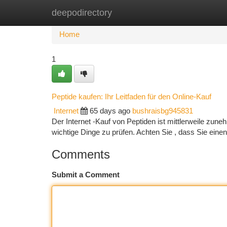
deepodirectory
Home
New Site Listings
Add Site
Ca
Home
1
Peptide kaufen: Ihr Leitfaden für den Online-Kauf
Internet
65 days ago
bushraisbg945831
Der Internet -Kauf von Peptiden ist mittlerweile zune
wichtige Dinge zu prüfen. Achten Sie , dass Sie eine
Comments
Submit a Comment