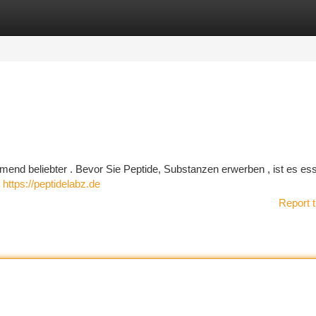
tegories
Register
Login
hmend beliebter . Bevor Sie Peptide, Substanzen erwerben , ist es esse
n
https://peptidelabz.de
Report t