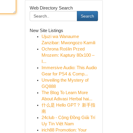
Web Directory Search
Search
New Site Listings
Ujuzi wa Wanaume
Zanzibar: Mwongozo Kamili
Ochrona Roślin Przed
Mrozem: Kaptury 80x100 –
I...
Immersive Audio: This Audio
Gear for PS4 & Comp...
Unveiling the Mystery of
GQ888
The Blog To Learn More
About Adivasi Herbal hai...
什么是 Hello GPT？ 新手指
南
24club - Cộng Đồng Giải Trí
Uy Tín Việt Nam
irich88 Promotion: Your