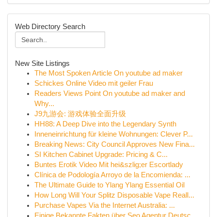
Web Directory Search
New Site Listings
The Most Spoken Article On youtube ad maker
Schickes Online Video mit geiler Frau
Readers Views Point On youtube ad maker and
Why...
J9九游会: 游戏体验全面升级
HH88: A Deep Dive into the Legendary Synth
Inneneinrichtung für kleine Wohnungen: Clever P...
Breaking News: City Council Approves New Fina...
SI Kitchen Cabinet Upgrade: Pricing & C...
Buntes Erotik Video Mit hei&szlig;er Escortlady
Clínica de Podología Arroyo de la Encomienda: ...
The Ultimate Guide to Ylang Ylang Essential Oil
How Long Will Your Splitz Disposable Vape Reall...
Purchase Vapes Via the Internet Australia: ...
Einige Bekannte Fakten über Seo Agentur Deutsc...