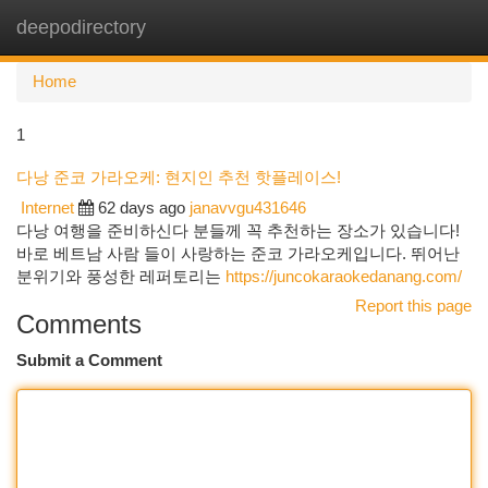
deepodirectory
Togg
navi
Home
1
다낭 준코 가라오케: 현지인 추천 핫플레이스!
Internet
62 days ago
janavvgu431646
다낭 여행을 준비하신다 분들께 꼭 추천하는 장소가 있습니다!
바로 베트남 사람 들이 사랑하는 준코 가라오케입니다. 뛰어난
분위기와 풍성한 레퍼토리는
https://juncokaraokedanang.com/
Report this page
Comments
Submit a Comment