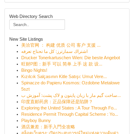
Web Directory Search
New Site Listings
美洽官网 ： 构建 优质 公司 客户 支援 ...
اشتراك سمارترز: كل ما تحتاج تعرفه
Drucker Tonerkartuschen Wien: Die beste Angebot
旺财P图：新手 可以 简单 上手 这 款 设...
Bingo Nights!
Kızılcık Salçasının Kitle Satışı: Umut Vere...
Spinacze do Papieru Kosmos: Ozdobne Metalowe
5szt
ساخت گیم مار با زبان پایتون و لاک پشت: آموزش ب...
印度直邮药房：正品保障还是陷阱？
Exploring the United States : A Tour Through Fo...
Residence Permit Through Capital Scheme : Yo...
Playboy Bunny
酒店兼差：新手入門全攻略
สล็อตเว็บตรง: เปิดประสบการณ์ใหม่แห่งความคุ้มค่า