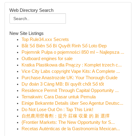
Web Directory Search
New Site Listings
Top Rule34.xxx Secrets
Bắt Số Biên Số Bí Quyết Rinh Số Loto Đẹp
Pojemnik Pulpa o pojemności 850 ml – Najlepsza ...
Outboard engines for sale
Kratka Plastikowa dla Pnączy : Komplet trzech c...
Vice City Labs copyright Vape Kits: A Complete ...
Purchase Anastrozole UK: Your Thorough Guide
Dự đoán 3 Càng MB: Bí quyết chốt Số tốt
Residence Permit Through Capital Opportunity ...
Ternakwin: Cara Dasar untuk Pemula
Einige Bekannte Details über Seo Agentur Deutsc...
Do Not Lose Out On : Tap This Link!
自然農用營養劑：提升 莊稼 収量 的 新 選擇
{Frontier Markets: The New Opportunity for S...
Recetas Auténticas de la Gastronomía Mexican...