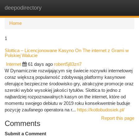
deepodirectory
Togg
navi
Home
1
Slottica – Licencjonowane Kasyno On The internet z Grami w
Polskiej Walucie
Internet
61 days ago
robert5j83zri7
W Dynamicznie rozwijającym się świecie rozrywki internetowej
coraz większą popularność zdobywają platformy kasynowe
oferujące bezpieczne środowisko gry, atrakcyjne promocje oraz
szeroki wybór wysokiej jakości tytułów. Slottica to jedno z
najbardziej rozpoznawalnych kasyn on the internet, które od
momentu swojego debiutu w 2019 roku konsekwentnie buduje
pozycję zaufanego operatora na r...
https://kotlobudosiek.pl/
Report this page
Comments
Submit a Comment