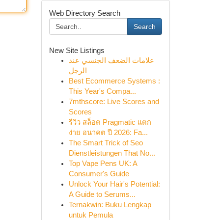
Web Directory Search
Search
New Site Listings
علامات الضعف الجنسي عند
الرجل
Best Ecommerce Systems :
This Year's Compa...
7mthscore: Live Scores and
Scores
รีวิว สล็อต Pragmatic แตก
ง่าย อนาคต ปี 2026: Fa...
The Smart Trick of Seo
Dienstleistungen That No...
Top Vape Pens UK: A
Consumer's Guide
Unlock Your Hair's Potential:
A Guide to Serums...
Ternakwin: Buku Lengkap
untuk Pemula