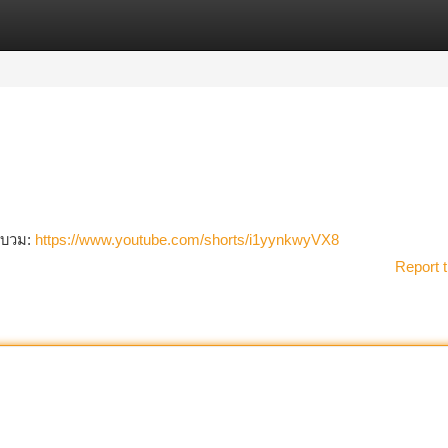
tegories
Register
Login
าบวม:
https://www.youtube.com/shorts/i1yynkwyVX8
Report t