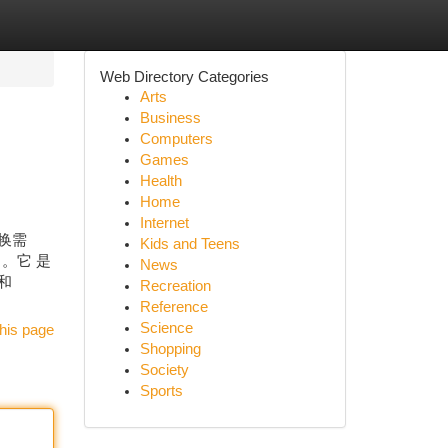
Web Directory Categories
Arts
Business
Computers
Games
Health
Home
Internet
转换需
Kids and Teens
 。它 是
News
和
Recreation
Reference
Science
his page
Shopping
Society
Sports