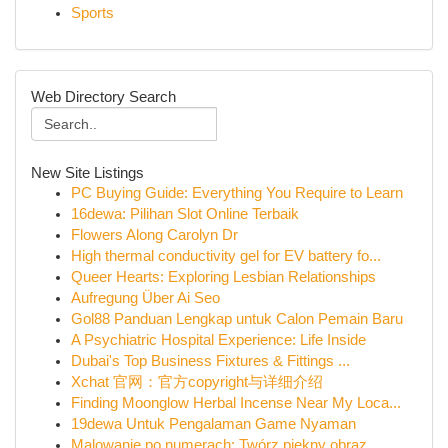
Sports
Web Directory Search
New Site Listings
PC Buying Guide: Everything You Require to Learn
16dewa: Pilihan Slot Online Terbaik
Flowers Along Carolyn Dr
High thermal conductivity gel for EV battery fo...
Queer Hearts: Exploring Lesbian Relationships
Aufregung Über Ai Seo
Gol88 Panduan Lengkap untuk Calon Pemain Baru
A Psychiatric Hospital Experience: Life Inside
Dubai's Top Business Fixtures & Fittings ...
Xchat 官网：官方copyright与详细介绍
Finding Moonglow Herbal Incense Near My Loca...
19dewa Untuk Pengalaman Game Nyaman
Malowanie po numerach: Twórz piękny obraz