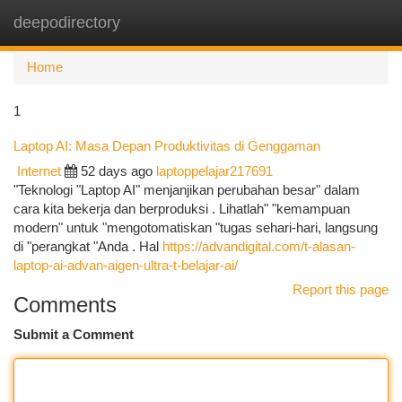
deepodirectory
Togg
navi
Home
1
Laptop AI: Masa Depan Produktivitas di Genggaman
Internet
52 days ago
laptoppelajar217691
"Teknologi "Laptop AI" menjanjikan perubahan besar" dalam
cara kita bekerja dan berproduksi . Lihatlah" "kemampuan
modern" untuk "mengotomatiskan "tugas sehari-hari, langsung
di "perangkat "Anda . Hal
https://advandigital.com/t-alasan-
laptop-ai-advan-aigen-ultra-t-belajar-ai/
Report this page
Comments
Submit a Comment