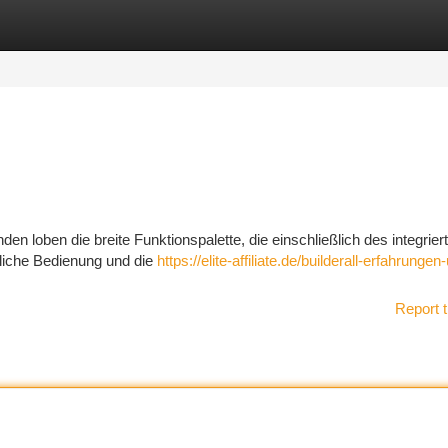
tegories
Register
Login
en loben die breite Funktionspalette, die einschließlich des integrier
dliche Bedienung und die
https://elite-affiliate.de/builderall-erfahrungen
Report t