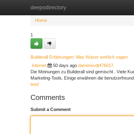
deepodirectory
Home
New Site Listings
Add Site
Ca
Home
1
Builderall Erfahrungen: Was Nutzer wirklich sagen
Internet
50 days ago
darrensvdt476017
Die Meinungen zu Builderall sind gemischt . Viele Kund
Marketing-Tools. Einige erwähnen die benutzerfreun
test/
Comments
Submit a Comment