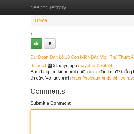
deepodirectory
Home
New Site Listings
Add Site
Ca
Home
1
Dự Đoán Dàn Lô 10 Con Miền Bắc Vip : Thủ Thuật 
Internet
31 days ago
mayafamt136034
Bạn đang tìm kiếm một chiến lược đắc lực để thắng 
tin cậy. Với quy trình
https://soicaumbmienphi.com/s
Comments
Submit a Comment