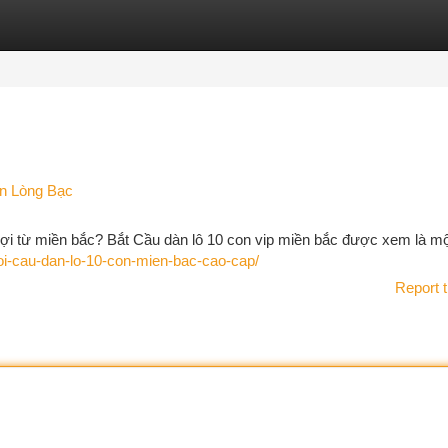
tegories
Register
Login
Ăn Lòng Bạc
lợi từ miền bắc? Bắt Cầu dàn lô 10 con vip miền bắc được xem là m
oi-cau-dan-lo-10-con-mien-bac-cao-cap/
Report t