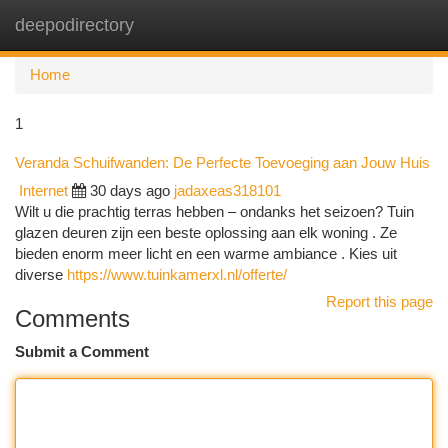
deepodirectory
Togg
navi
Home
1
Veranda Schuifwanden: De Perfecte Toevoeging aan Jouw Huis
Internet
30 days ago
jadaxeas318101
Wilt u die prachtig terras hebben – ondanks het seizoen? Tuin
glazen deuren zijn een beste oplossing aan elk woning . Ze
bieden enorm meer licht en een warme ambiance . Kies uit
diverse
https://www.tuinkamerxl.nl/offerte/
Report this page
Comments
Submit a Comment