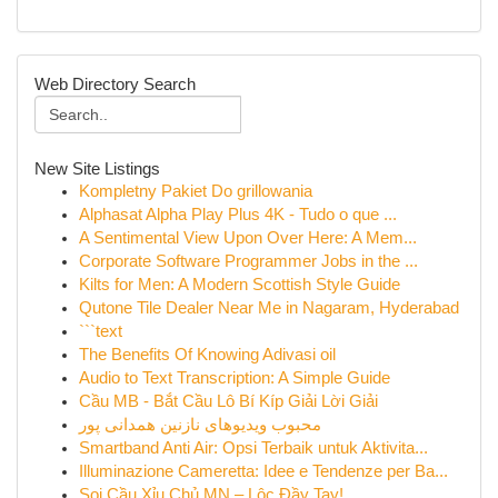
Web Directory Search
New Site Listings
Kompletny Pakiet Do grillowania
Alphasat Alpha Play Plus 4K - Tudo o que ...
A Sentimental View Upon Over Here: A Mem...
Corporate Software Programmer Jobs in the ...
Kilts for Men: A Modern Scottish Style Guide
Qutone Tile Dealer Near Me in Nagaram, Hyderabad
```text
The Benefits Of Knowing Adivasi oil
Audio to Text Transcription: A Simple Guide
Cầu MB - Bắt Cầu Lô Bí Kíp Giải Lời Giải
محبوب ویدیوهای نازنین همدانی پور
Smartband Anti Air: Opsi Terbaik untuk Aktivita...
Illuminazione Cameretta: Idee e Tendenze per Ba...
Soi Cầu Xỉu Chủ MN – Lộc Đầy Tay!