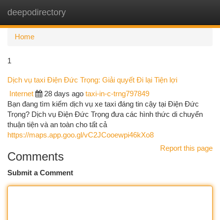
deepodirectory
Togg
navi
Home
1
Dịch vụ taxi Điện Đức Trọng: Giải quyết Đi lại Tiện lợi
Internet
28 days ago
taxi-in-c-trng797849
Bạn đang tìm kiếm dịch vụ xe taxi đáng tin cậy tại Điện Đức
Trọng? Dịch vụ Điện Đức Trọng đưa các hình thức di chuyển
thuận tiện và an toàn cho tất cả
https://maps.app.goo.gl/vC2JCooewpi46kXo8
Report this page
Comments
Submit a Comment