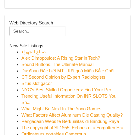
Web Directory Search
New Site Listings
صباغ الجهراء
Alex Dimopoulos: A Rising Star in Tech?
Sound Buttons: The Ultimate Manual
Dự đoán Đặc biệt MT - Kết quả Miền Bắc: Chốt...
CT Second Opinion by Expert Radiologists
Situs slot gacor
NYC's Best Skilled Organizers: Find Your Per...
Trending Useful Information On INR SLOTS You
Sh...
What Might Be Next In The Yono Games
What Factors Affect Aluminum Die Casting Quality?
Pengadaan Website Berkualitas di Bandung Raya
The copyright of SL1955: Echoes of a Forgotten Era
Ordinateurs portables Cameroun