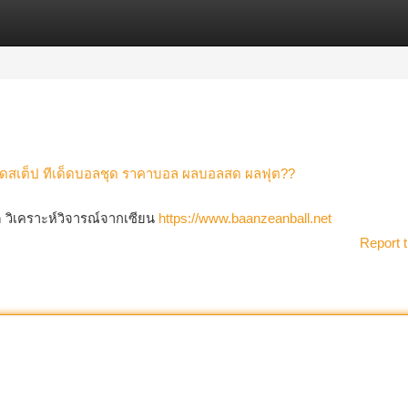
tegories
Register
Login
ด็ดสเต็ป ทีเด็ดบอลชุด ราคาบอล ผลบอลสด ผลฟุต??
 วิเคราะห์วิจารณ์จากเซียน
https://www.baanzeanball.net
Report t