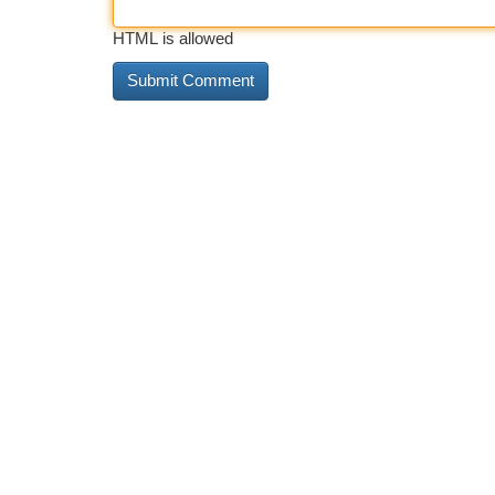
HTML is allowed