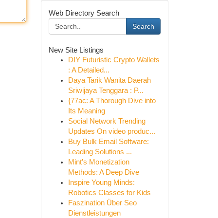
Web Directory Search
Search
New Site Listings
DIY Futuristic Crypto Wallets
: A Detailed...
Daya Tarik Wanita Daerah
Sriwijaya Tenggara : P...
{77ac: A Thorough Dive into
Its Meaning
Social Network Trending
Updates On video produc...
Buy Bulk Email Software:
Leading Solutions ...
Mint's Monetization
Methods: A Deep Dive
Inspire Young Minds:
Robotics Classes for Kids
Faszination Über Seo
Dienstleistungen