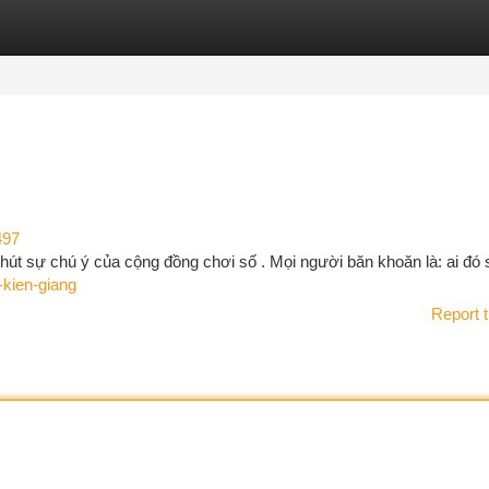
tegories
Register
Login
497
hút sự chú ý của cộng đồng chơi số . Mọi người băn khoăn là: ai đó 
-kien-giang
Report t