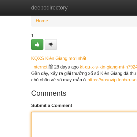
deepodirectory
Home
New Site Listings
Add Site
Ca
Home
1
KQXS Kiên Giang mới nhất
Internet
28 days ago
kt-qu-x-s-kin-giang-mi-n792
Gần đây, xảy ra giải thưởng xổ số Kiên Giang đã thu 
chủ nhân vé số may mắn ở
https://xosovip.top/xo-so
Comments
Submit a Comment